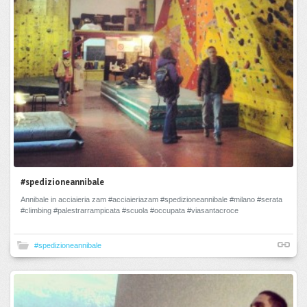
#spedizioneannibale
Annibale in acciaieria zam #acciaieriazam #spedizioneannibale #milano #serata
#climbing #palestrarrampicata #scuola #occupata #viasantacroce
#spedizioneannibale