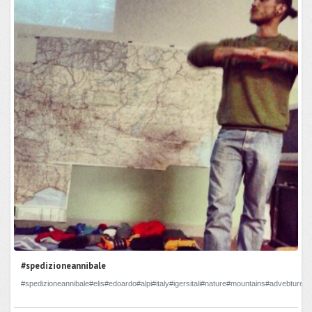
#spedizioneannibale
#spedizioneannibale#elis#edoardo#alpi#italy#igersitali#nature#mountains#advebture#