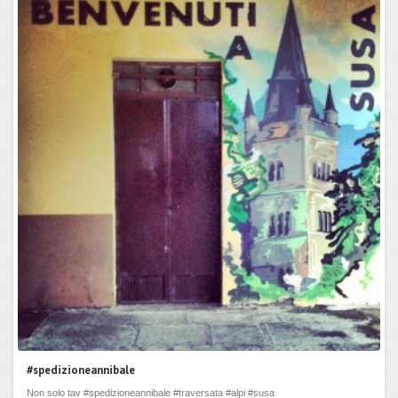
#spedizioneannibale
Non solo tav #spedizioneannibale #traversata #alpi #susa