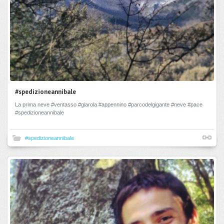
#spedizioneannibale
La prima neve #ventasso #giarola #appennino #parcodelgigante #neve #pace
#spedizioneannibale
#spedizioneannibale