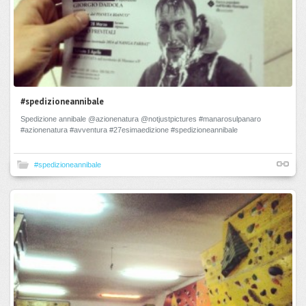
#spedizioneannibale
Spedizione annibale @azionenatura @notjustpictures #manarosulpanaro
#azionenatura #avventura #27esimaedizione #spedizioneannibale
#spedizioneannibale