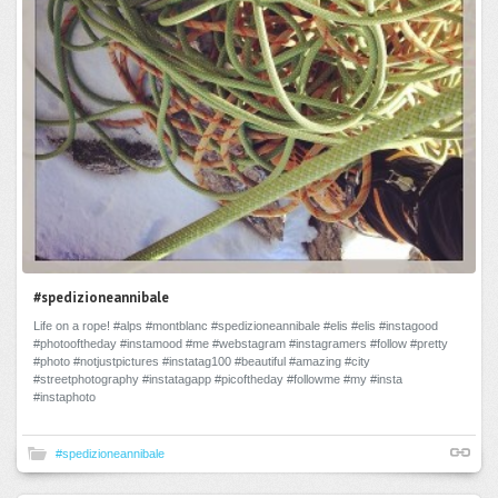
#spedizioneannibale
Life on a rope! #alps #montblanc #spedizioneannibale #elis #elis #instagood
#photooftheday #instamood #me #webstagram #instagramers #follow #pretty
#photo #notjustpictures #instatag100 #beautiful #amazing #city
#streetphotography #instatagapp #picoftheday #followme #my #insta
#instaphoto
#spedizioneannibale