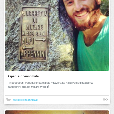
#spedizioneannibale
Fineeeeeee!!! #spedizioneannibale #traversata #alpi #colledicadibona
#appennini #liguria #altare #felicità
#spedizioneannibale