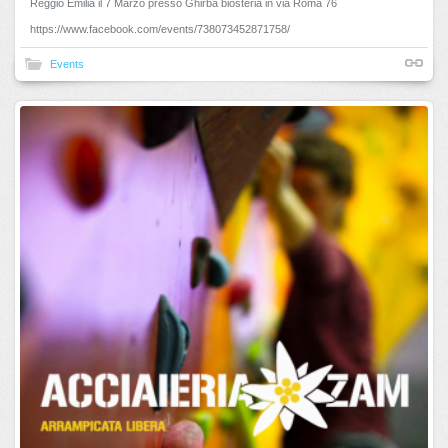
Reggio Emilia il 7 Marzo presso Ghirba biosteria in via Roma 76
https://www.facebook.com/events/738073452871758/
Events