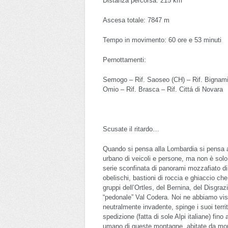
Distanza percorsa: 215 km
Ascesa totale: 7847 m
Tempo in movimento: 60 ore e 53 minuti
Pernottamenti:
Semogo – Rif. Saoseo (CH) – Rif. Bignami –
Omio – Rif. Brasca – Rif. Cittá di Novara
Scusate il ritardo…
Quando si pensa alla Lombardia si pensa a u
urbano di veicoli e persone, ma non è solo 
serie sconfinata di panorami mozzafiato di v
obelischi, bastioni di roccia e ghiaccio che
gruppi dell’Ortles, del Bernina, del Disgraz
“pedonale” Val Codera. Noi ne abbiamo vis
neutralmente invadente, spinge i suoi territ
spedizione (fatta di sole Alpi italiane) fin
umano di queste montagne, abitate da mont