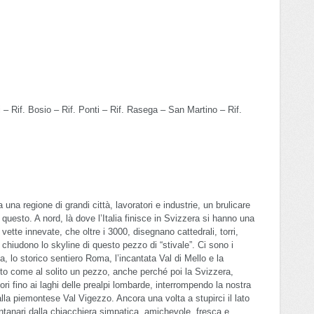
 Rif. Bosio – Rif. Ponti – Rif. Rasega – San Martino – Rif.
na regione di grandi città, lavoratori e industrie, un brulicare
questo. A nord, là dove l’Italia finisce in Svizzera si hanno una
ette innevate, che oltre i 3000, disegnano cattedrali, torri,
 chiudono lo skyline di questo pezzo di “stivale”. Ci sono i
ia, lo storico sentiero Roma, l’incantata Val di Mello e la
to come al solito un pezzo, anche perché poi la Svizzera,
ori fino ai laghi delle prealpi lombarde, interrompendo la nostra
o alla piemontese Val Vigezzo. Ancora una volta a stupirci il lato
anari dalla chiacchiera simpatica, amichevole, fresca e