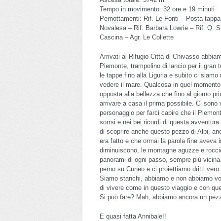
Tempo in movimento: 32 ore e 19 minuti
Pernottamenti: Rif. Le Fonti – Posta tappa 
Novalesa – Rif. Barbara Lowrie – Rif. Q. S
Cascina – Agr. Le Collette
Arrivati al Rifugio Cittá di Chivasso abbiam
Piemonte, trampolino di lancio per il gran
le tappe fino alla Liguria e subito ci sia
vedere il mare. Qualcosa in quel momento 
opposta alla bellezza che fino al giorno 
arrivare a casa il prima possibile. Ci sono v
personaggio per farci capire che il Piemont
sorrsi e nei bei ricordi di questa avventura.
di scoprire anche questo pezzo di Alpi, anc
era fatto e che ormai la parola fine aveva in
diminuiscono, le montagne aguzze e roccio
panorami di ogni passo, sempre più vicina.
perno su Cuneo e ci proiettiamo dritti vero 
Siamo stanchi, abbiamo e non abbiamo vogl
di vivere come in questo viaggio e con ques
Si può fare? Mah, abbiamo ancora un pezzet
Ė quasi fatta Annibale!!