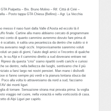
GTA Pialpetta – Biv. Bruno Molino – Rif. Cittá di Cirié –
ella – Posto tappa GTA Chiesa (Bellino) – Agr. La Vecchia
o messo il naso fuori dalla Valle d’Aosta ed eccolo lá il
 tuffo finale. Cartine alla mano abbiamo cercato di programmare
mo resi conto di quanto cammino avremmo dovuto fare prima di
è scattato, è salita una pesantezza da dentro che subito si è
prima avevamo negli occhi. Improvvisamente saremmo voluti
oluti un paio di giorni, l’aiuto degli amici e l’incontro di qualche
e, le su Alpi e il cammino diretto a sud dovevano entrare nei
 Ripresi da questa “crisi” siamo ripartiti svelti carichi e curiosi
he se dentro, nella bellezza dei luoghi, sentivamo che il più
iziato a farsi largo nei nostri pensieri. Man mano i dislivelli
se si fanno sempre più verdi e la pianura lontana sbuca dai
 Poco alla volta lo attraversiamo da nord a sud, facciamo
l’AV dei monti liguri.
ia di tornare. Sensazione strana mai provata prima: la voglia
to viaggio nel cuore, nella voracitá e nella vorticositá di casa.
to di Alpi Liguri per capirlo.