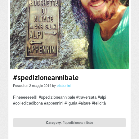
#spedizioneannibale
Posted on 2 maggio 2014 by
elisbonini
Fineeeeeee!!! #spedizioneannibale #traversata #alpi
#colledicadibona #appennini #liguria #altare #felicità
Category
:
#spedizioneannibale