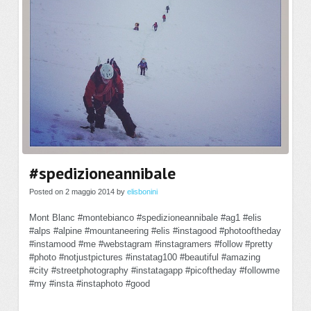
#spedizioneannibale
Posted on 2 maggio 2014 by
elisbonini
Mont Blanc #montebianco #spedizioneannibale #ag1 #elis
#alps #alpine #mountaneering #elis #instagood #photooftheday
#instamood #me #webstagram #instagramers #follow #pretty
#photo #notjustpictures #instatag100 #beautiful #amazing
#city #streetphotography #instatagapp #picoftheday #followme
#my #insta #instaphoto #good