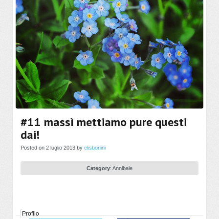
#11 massì mettiamo pure questi
dai!
Posted on 2 luglio 2013 by
elisbonini
Category
:
Annibale
Profilo