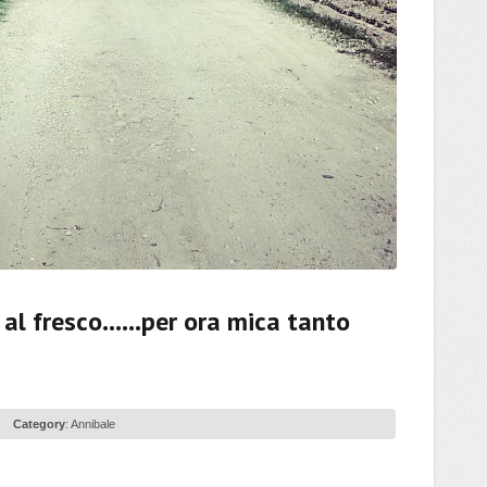
e al fresco……per ora mica tanto
Category
:
Annibale