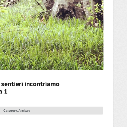
 sentieri incontriamo
a 1
Category
:
Annibale